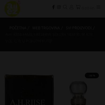
0,00 kn
POČETNA
WEB TRGOVINA
SVI PROIZVODI
A.H. RIISE FAMILY RESERVE SOLERA 1838 RUM 42%
VOL. 0,7L U POKLON KUTIJI
-10 %