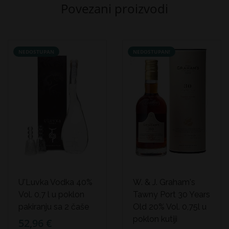
Povezani proizvodi
NEDOSTUPAN
NEDOSTUPAN!
U'Luvka Vodka 40%
W. & J. Graham's
Vol. 0,7 l u poklon
Tawny Port 30 Years
pakiranju sa 2 čaše
Old 20% Vol. 0,75l u
poklon kutiji
52,96 €