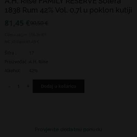
A.H. Riise FAMILY RESERVE Solera
1838 Rum 42% Vol. 0,7l u poklon kutiji
81,45 €
90,50 €
Cijena za j.m.:
116,36 €/l
NC 30 dana:
81,45 €
Šifra :
17
Proizvođač :
A.H. Riise
Alkohol:
42%
-
+
Dodaj u košaricu
Provjerite dodatnu ponudu