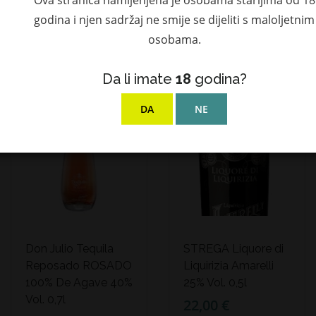
504,21 €
godina i njen sadržaj ne smije se dijeliti s maloljetnim
osobama.
NOVO!
NOVO!
Da li imate
18
godina?
DA
NE
Don Julio Tequila
STREGA Liquore di
Reposado ROSADO
Liquirizia Amarelli
100% De Agave 40%
25% Vol. 0,5l
Vol. 0,7l
22,00 €