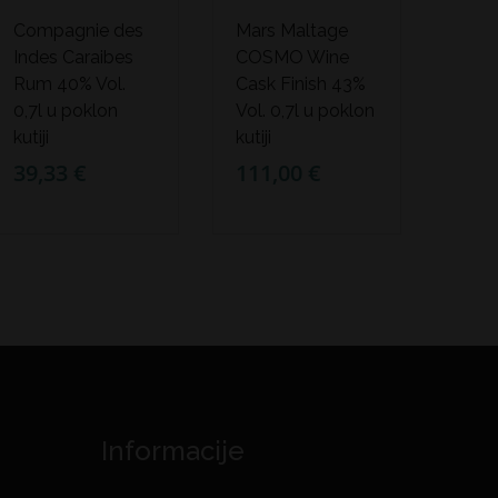
Compagnie des
Mars Maltage
Indes Caraibes
COSMO Wine
Rum 40% Vol.
Cask Finish 43%
0,7l u poklon
Vol. 0,7l u poklon
kutiji
kutiji
39,33 €
111,00 €
Informacije