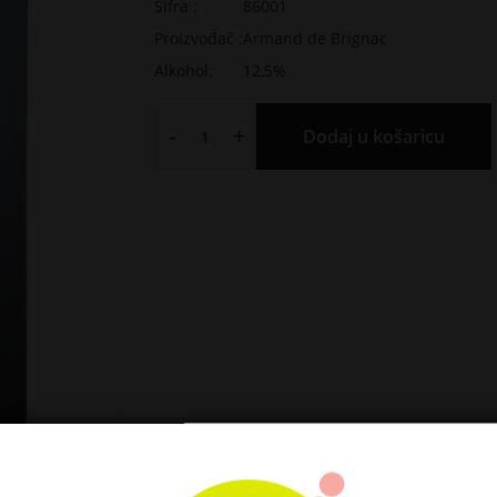
Šifra :
86001
Proizvođač :
Armand de Brignac
Alkohol:
12,5%
-
+
Dodaj u košaricu