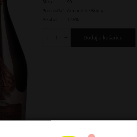
Šifra :
90
Proizvođač :
Armand de Brignac
Alkohol:
12,5%
-
+
Dodaj u košaricu