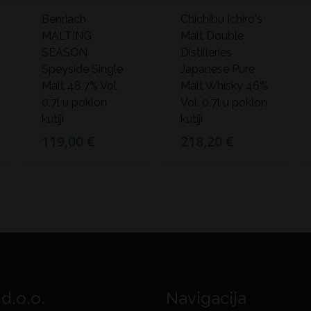
Benriach
Chichibu Ichiro's
MALTING
Malt Double
SEASON
Distilleries
Speyside Single
Japanese Pure
Malt 48,7% Vol.
Malt Whisky 46%
0,7l u poklon
Vol. 0,7l u poklon
kutiji
kutiji
119,00 €
218,20 €
 d.o.o.
Navigacija