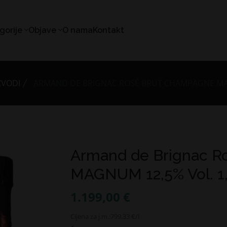
gorije
Objave
O nama
Kontakt
ZVODI
ARMAND DE BRIGNAC ROSÉ BRUT CHAMPAGNE MAGN
Armand de Brignac R
MAGNUM 12,5% Vol. 1,5
1.199,00 €
Cijena za j.m.:
799,33 €/l