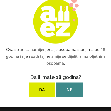
Provjerite dodatnu ponudu
Povezani proizvodi
Ova stranica namijenjena je osobama starijima od 18
godina i njen sadržaj ne smije se dijeliti s maloljetnim
osobama.
NOVO!
NEDOSTUPAN
Da li imate
18
godina?
DA
NE