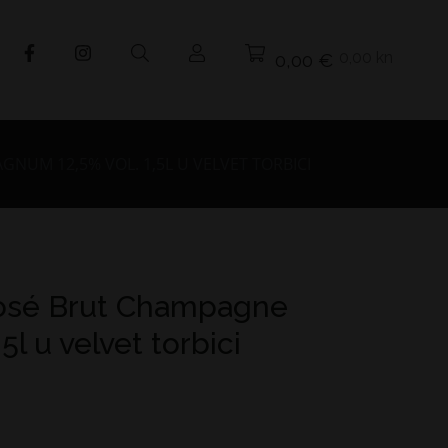
0,00 kn
0,00 €
UM 12,5% VOL. 1,5L U VELVET TORBICI
osé Brut Champagne
l u velvet torbici