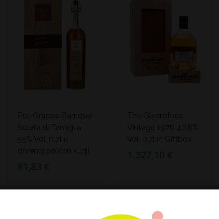
Poli Grappa Barrique
The Glenrothes
Solera di Famiglia
Vintage 1976 40,8%
55% Vol. 0,7l u
Vol. 0,7l in Giftbox
drvenoj poklon kutiji
1.327,10 €
81,83 €
LIMITED EDITION