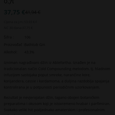
0,7l
37,75 €
41,94 €
Cijena za j.m.:
53,93 €/l
NC 30 dana:
37,75 €
Šifra :
106
Proizvođač :
Bathtub Gin
Alkohol:
43,3%
Izniman nagrađivani džin iz Ablefortha. Izrađen je na
tradicionalan način Cold Compounding metodom, tj. hladnom
infuzijom sastojaka poput smreke, narančine kore,
korijandera, cassie i kardamoma, a duljina razdoblja spajanja
kontrolirana je u potpunosti periodičnim uzorkovanjem.
Rezultat je nevjerojatan džin, lagano obojen botaničkim
preparatima i okusom koji je istovremeno hrabar i parfimiran.
Svakako veliki hit podjednako amaterskim i profesionalnim