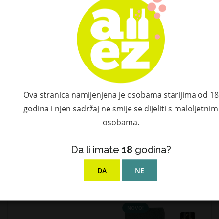
Ova stranica namijenjena je osobama starijima od 18
godina i njen sadržaj ne smije se dijeliti s maloljetnim
Oban The Distillers
Talisker STORM
Edition 2021 Double
Single Malt Scotch
osobama.
Matured 2007 43%
Whisky 45,8% Vol.
Vol. 0,7l u poklon
0,7l u poklon kutiji
Da li imate
18
godina?
kutiji
49,90 €
127,94 €
DA
NE
NOVO!