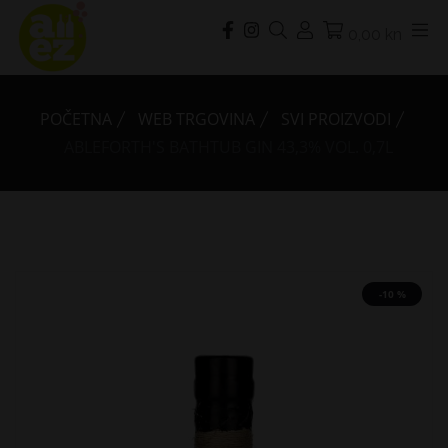
0,00 kn
POČETNA
WEB TRGOVINA
SVI PROIZVODI
ABLEFORTH'S BATHTUB GIN 43,3% VOL. 0,7L
-10 %