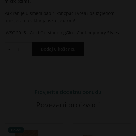
miksolozima.
Pakiran je u smeđi papir, konopac i vosak pa izgledom
podsjeca na viktorijansku ljekarnu!
IWSC 2015 - Gold OutstandingGin - Contemporary Styles
-
+
Dodaj u košaricu
Provjerite dodatnu ponudu
Povezani proizvodi
NOVO!