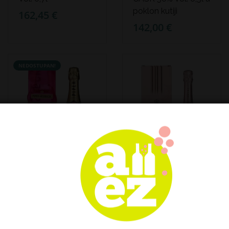
poklon kutiji
162,45 €
142,00 €
NEDOSTUPAN!
Piper-Heidsieck
Deutz Champagne
Champagne ROSÉ
Rosé 12% Vol. 0,75l
SAUVAGE Brut 12%
89,00 €