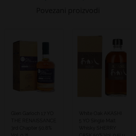
Povezani proizvodi
Glen Garioch 17 YO
White Oak AKASHI
THE RENAISSANCE
5 YO Single Malt
3rd Chapter 50,8%
Whisky SHERRY
Vol. 0,7l
CASK 50% Vol. 0,5l u