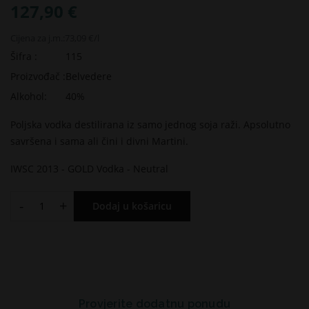
127,90 €
Cijena za j.m.:
73,09 €/l
Šifra :
115
Proizvođač :
Belvedere
Alkohol:
40%
Poljska vodka destilirana iz samo jednog soja raži. Apsolutno
savršena i sama ali čini i divni Martini.
IWSC 2013 - GOLD Vodka - Neutral
-
+
Dodaj u košaricu
Provjerite dodatnu ponudu