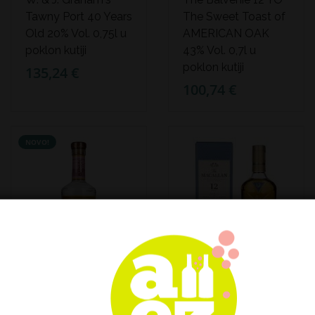
Tawny Port 40 Years
The Sweet Toast of
Old 20% Vol. 0,75l u
AMERICAN OAK
poklon kutiji
43% Vol. 0,7l u
poklon kutiji
135,24 €
100,74 €
NOVO!