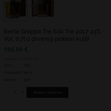
Berta Grappa Tre Soli Tre 2017 43%
Vol. 0,7l u drvenoj poklon kutiji
186,00 €
Cijena za j.m.:
265,71 €/l
Šifra :
128
Proizvođač :
Berta
Alkohol:
43%
-
+
Dodaj u košaricu