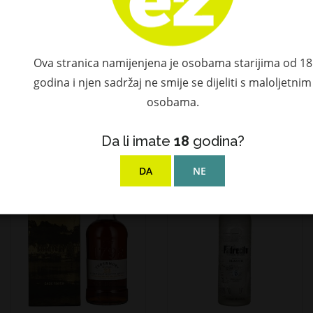
Barsol Pisco PURO
The Macallan 12 YO
MOSCATEL 41,3%
TRIPLE CASK
Vol. 0,7l
MATURED Highland
Single Malt Scotch
37,70 €
Ova stranica namijenjena je osobama starijima od 18
Whisky 40% Vol. 0,7l
godina i njen sadržaj ne smije se dijeliti s maloljetnim
u poklon kutiji
osobama.
149,00 €
Da li imate
18
godina?
NOVO!
NOVO!
DA
NE