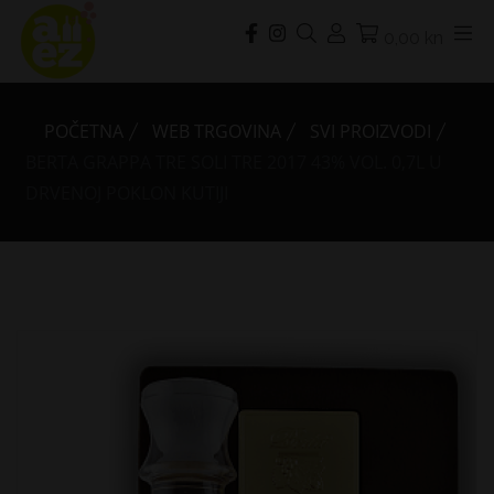
0,00 kn
POČETNA
WEB TRGOVINA
SVI PROIZVODI
BERTA GRAPPA TRE SOLI TRE 2017 43% VOL. 0,7L U
DRVENOJ POKLON KUTIJI