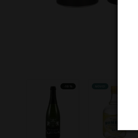
-10 %
NOVO!