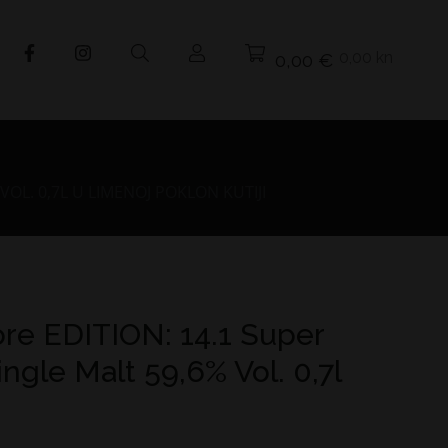
0,00 kn
0,00 €
OL. 0,7L U LIMENOJ POKLON KUTIJI
re EDITION: 14.1 Super
ingle Malt 59,6% Vol. 0,7l