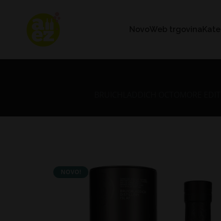
Novo
Web trgovina
Kate
BRUICHLADDICH OCTOMORE EDITION
NOVO!