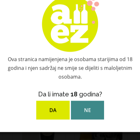
Provjerite dodatnu ponudu
Povezani proizvodi
Ova stranica namijenjena je osobama starijima od 18
godina i njen sadržaj ne smije se dijeliti s maloljetnim
osobama.
Da li imate
18
godina?
DA
NE