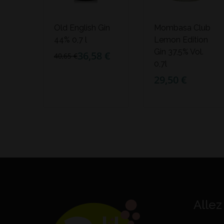
Old English Gin
Mombasa Club
44% 0,7 l
Lemon Edition
Gin 37,5% Vol.
36,58 €
40,65 €
0,7l
29,50 €
Allez