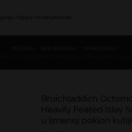
gorije
Objave
O nama
Kontakt
POČETNA
WEB TRGOVINA
SVI PROIZVODI
: 14.1 SUPER HEAVILY PEATED ISLAY SINGLE MALT 59,6% V
Bruichladdich Octomo
Heavily Peated Islay S
u limenoj poklon kutiji