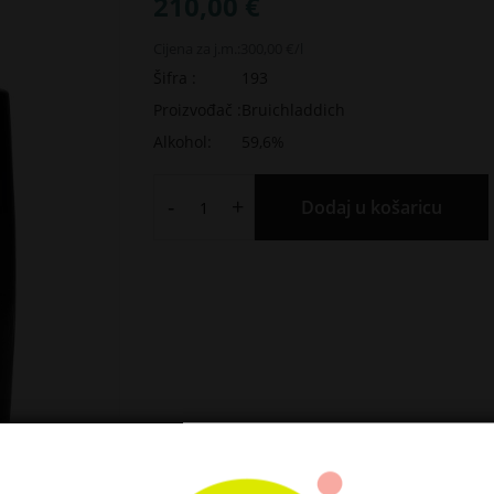
210,00 €
Cijena za j.m.:
300,00 €/l
Šifra :
193
Proizvođač :
Bruichladdich
Alkohol:
59,6%
-
+
Dodaj u košaricu