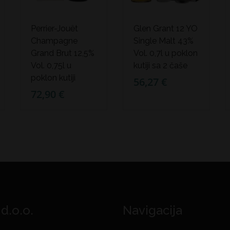
Perrier-Jouët
Glen Grant 12 YO
Champagne
Single Malt 43%
Grand Brut 12,5%
Vol. 0,7l u poklon
Vol. 0,75l u
kutiji sa 2 čaše
poklon kutiji
56,27 €
72,90 €
 d.o.o.
Navigacija