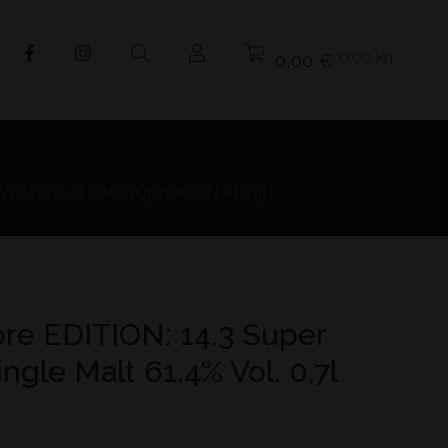
0,00 kn
0,00 €
OL. 0,7L U LIMENOJ POKLON KUTIJI
re EDITION: 14.3 Super
ingle Malt 61,4% Vol. 0,7l