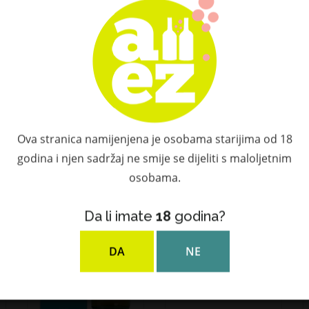
Provjerite dodatnu ponudu
Povezani proizvodi
Ova stranica namijenjena je osobama starijima od 18
godina i njen sadržaj ne smije se dijeliti s maloljetnim
osobama.
Da li imate
18
godina?
DA
NE