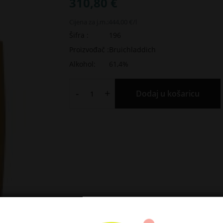
310,80 €
Cijena za j.m.:
444,00 €/l
Šifra :
196
Proizvođač :
Bruichladdich
Alkohol:
61,4%
-
+
Dodaj u košaricu