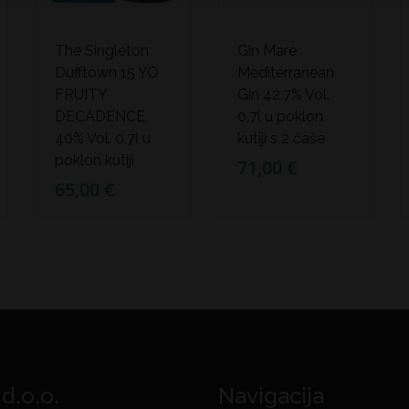
The Singleton
Gin Mare
Dufftown 15 YO
Mediterranean
FRUITY
Gin 42,7% Vol.
DECADENCE
0,7l u poklon
40% Vol. 0,7l u
kutiji s 2 čaše
poklon kutiji
71,00 €
65,00 €
 d.o.o.
Navigacija