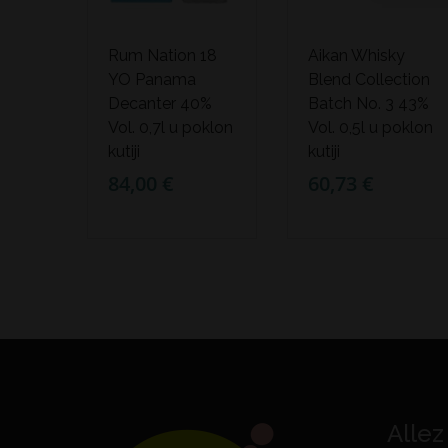
Rum Nation 18
Aikan Whisky
YO Panama
Blend Collection
Decanter 40%
Batch No. 3 43%
Vol. 0,7l u poklon
Vol. 0,5l u poklon
kutiji
kutiji
84,00 €
60,73 €
Allez