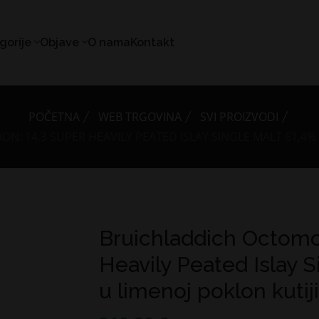
gorije
Objave
O nama
Kontakt
POČETNA
WEB TRGOVINA
SVI PROIZVODI
: 14.3 SUPER HEAVILY PEATED ISLAY SINGLE MALT 61,4% V
Bruichladdich Octomo
Heavily Peated Islay S
u limenoj poklon kutiji