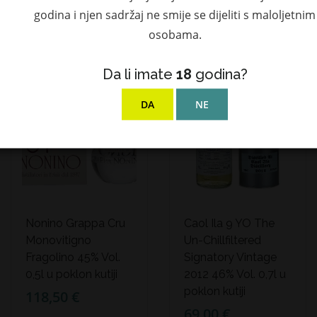
godina i njen sadržaj ne smije se dijeliti s maloljetnim
osobama.
NOVO!
Da li imate
18
godina?
DA
NE
Nonino Grappa Cru
Caol Ila 9 YO The
Monovitigno
Un-Chillfiltered
Fragolino 45% Vol.
Signatory Vintage
0,5l u poklon kutiji
2012 46% Vol. 0,7l u
poklon kutiji
118,50 €
69,00 €