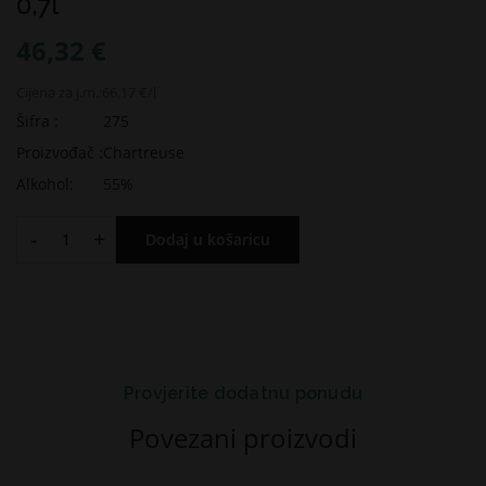
0,7l
46,32 €
Cijena za j.m.:
66,17 €/l
Šifra :
275
Proizvođač :
Chartreuse
Alkohol:
55%
-
+
Dodaj u košaricu
Provjerite dodatnu ponudu
Povezani proizvodi