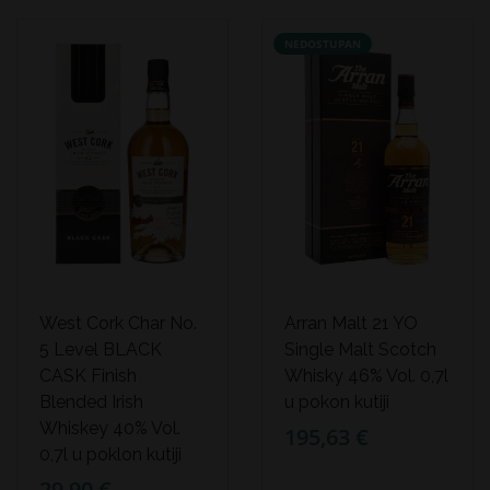
NEDOSTUPAN
West Cork Char No.
Arran Malt 21 YO
5 Level BLACK
Single Malt Scotch
CASK Finish
Whisky 46% Vol. 0,7l
Blended Irish
u pokon kutiji
Whiskey 40% Vol.
195,63 €
0,7l u poklon kutiji
29,90 €