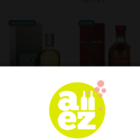
NEDOSTUPAN
NOVO!
Mackmyra GRÖNT
Kilchoman CASADO
TE Swedish Single
Islay Single Malt
Malt Whisky 46,1%
Scotch Whisky
Vol. 0,7l u poklon
Limited Edition 46%
kutiji
Vol. 0,7l u poklon