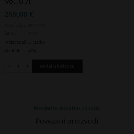
Vol. 0,7l
269,00 €
Cijena za j.m.:
384,29 €/l
Šifra :
1771
Proizvođač :
Dictador
Alkohol:
40%
-
+
Dodaj u košaricu
Provjerite dodatnu ponudu
Povezani proizvodi