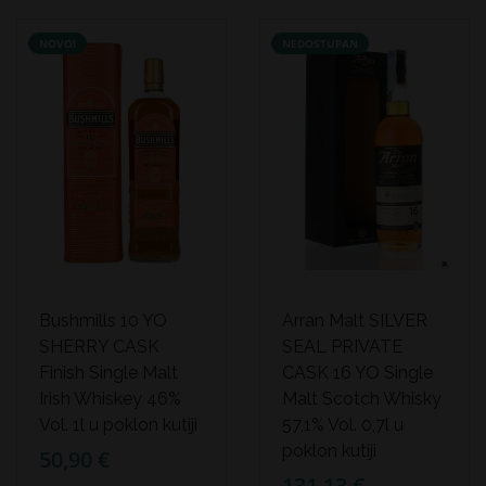
NOVO!
NEDOSTUPAN
Bushmills 10 YO
Arran Malt SILVER
SHERRY CASK
SEAL PRIVATE
Finish Single Malt
CASK 16 YO Single
Irish Whiskey 46%
Malt Scotch Whisky
Vol. 1l u poklon kutiji
57,1% Vol. 0,7l u
poklon kutiji
50,90 €
131,13 €