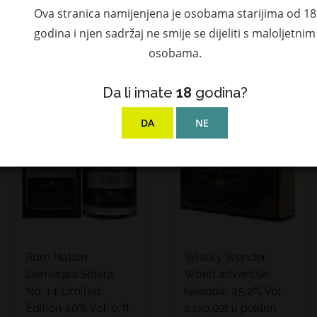
kutiji
71,54 €
Ova stranica namijenjena je osobama starijima od 18
129,90 €
godina i njen sadržaj ne smije se dijeliti s maloljetnim
osobama.
LIMITED EDITION
NEDOSTUPAN
Da li imate
18
godina?
DA
NE
Rum Nation
Whisky Wonder
Demerara Solera
World adventski
No. 14 Limited
kalendar 45,2% Vol.
Edition 40% Vol. 0,7l
24x0,02l u poklon