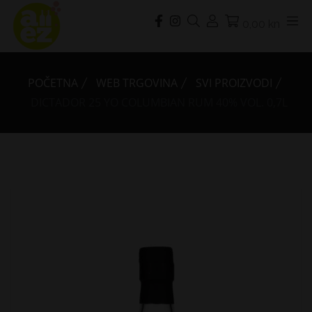
0,00 kn
POČETNA
WEB TRGOVINA
SVI PROIZVODI
DICTADOR 25 YO COLUMBIAN RUM 40% VOL. 0,7L