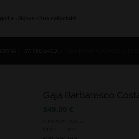
gorije
Objave
O nama
Kontakt
GOVINA
SVI PROIZVODI
GAJA BARBARESCO COSTA RUSSI
Gaja Barbaresco Costa
549,00 €
Cijena za j.m.:
732,00 €/l
Šifra :
441
Proizvođač :
Gaja