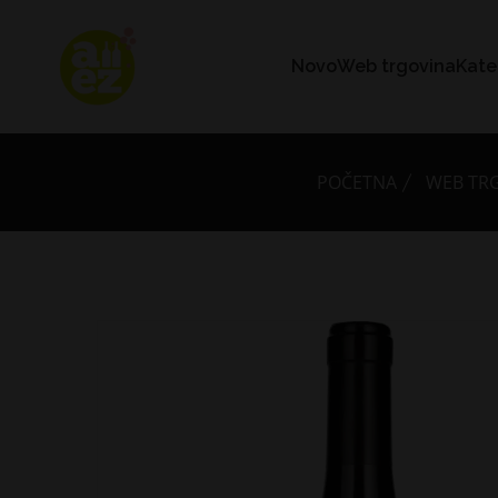
Novo
Web trgovina
Kate
POČETNA
WEB TR