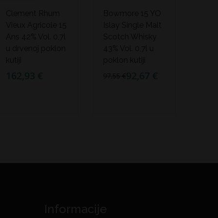
Clement Rhum
Bowmore 15 YO
Vieux Agricole 15
Islay Single Malt
Ans 42% Vol. 0,7l
Scotch Whisky
u drvenoj poklon
43% Vol. 0,7l u
kutiji
poklon kutiji
162,93 €
92,67 €
97,55 €
Informacije