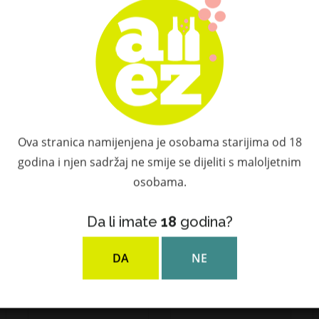
Provjerite dodatnu ponudu
Povezani proizvodi
Ova stranica namijenjena je osobama starijima od 18
godina i njen sadržaj ne smije se dijeliti s maloljetnim
osobama.
Da li imate
18
godina?
DA
NE