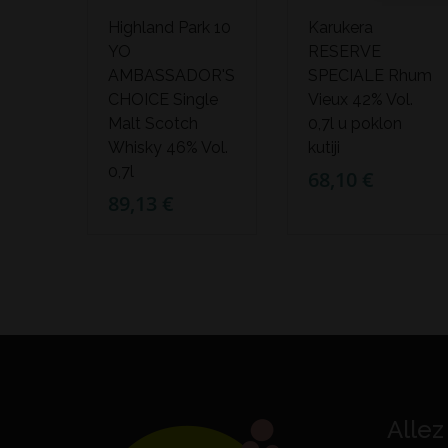
Highland Park 10
Karukera
YO
RESERVE
AMBASSADOR'S
SPECIALE Rhum
CHOICE Single
Vieux 42% Vol.
Malt Scotch
0,7l u poklon
Whisky 46% Vol.
kutiji
0,7l
68,10 €
89,13 €
Allez