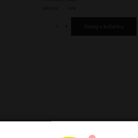
Alkohol:
14%
-
+
Dodaj u košaricu