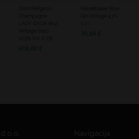
Dom Pérignon
Reisetbauer Blue
Champagne
Gin Vintage 43%
LADY GAGA Brut
0,7 l
Vintage 2010
35,84 €
12,5% Vol. 0,75l
418,00 €
 d.o.o.
Navigacija