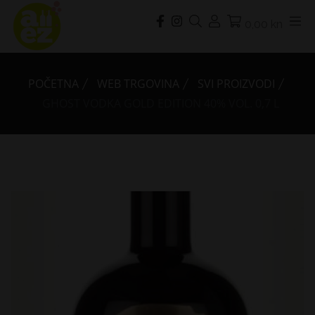
0,00 kn
POČETNA
WEB TRGOVINA
SVI PROIZVODI
GHOST VODKA GOLD EDITION 40% VOL. 0,7 L