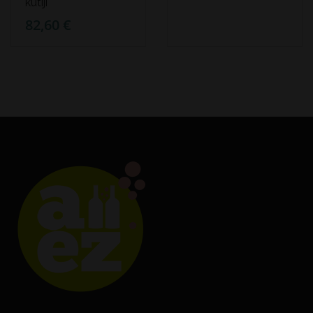
kutiji
82,60 €