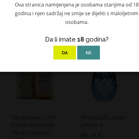
92,77 €
Ova stranica namijenjena je osobama starijima od 18
2.879,10
3.199,00
godina i njen sadržaj ne smije se dijeliti s maloljetnim
€
€
osobama.
Da li imate
18
godina?
NEDOSTUPAN
DA
NE
The Balvenie 12 YO
Piñaq BLUE Liqueur
Double Wood 40%
17% Vol. 1l
Vol. 0,7l u poklon
49,19 €