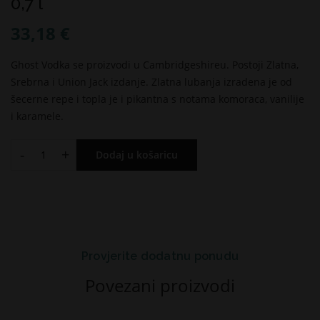
0,7 l
33,18 €
Ghost Vodka se proizvodi u Cambridgeshireu. Postoji Zlatna,
Srebrna i Union Jack izdanje. Zlatna lubanja izradena je od
šecerne repe i topla je i pikantna s notama komoraca, vanilije
i karamele.
-
+
Dodaj u košaricu
Provjerite dodatnu ponudu
Povezani proizvodi