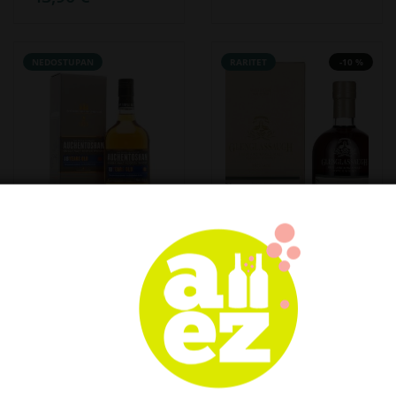
NEDOSTUPAN
RARITET
-10 %
Auchentoshan 18
Glenglassaugh 44
YO Single Malt
YO RARE CASK
Limited Release
RELEASE Highland
43% Vol. 0,7l u
Single Malt 1972
poklon kutiji
42,4% Vol. 0,7l u
poklon kutiji