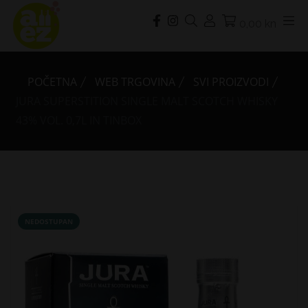
0,00 kn
POČETNA
WEB TRGOVINA
SVI PROIZVODI
JURA SUPERSTITION SINGLE MALT SCOTCH WHISKY
43% VOL. 0,7L IN TINBOX
NEDOSTUPAN