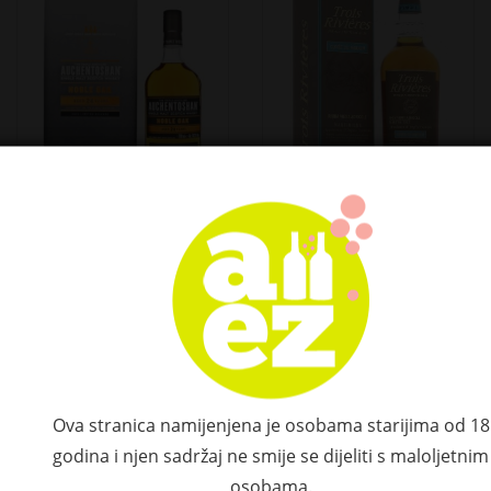
Auchentoshan 24
Trois Rivières Cuvée
YO NOBLE OAK
du Moulin 40% Vol.
Limited Release
0,7l u poklon kutiji
2015 50,3% Vol. 0,7l
46,39 €
u poklon kutiji
341,80 €
Ova stranica namijenjena je osobama starijima od 18
godina i njen sadržaj ne smije se dijeliti s maloljetnim
-10 %
osobama.