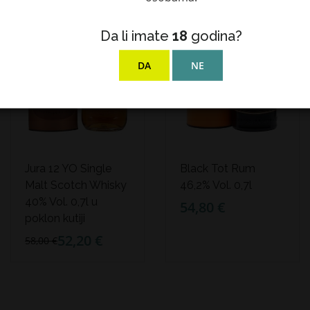
Da li imate
18
godina?
DA
NE
Jura 12 YO Single
Black Tot Rum
Malt Scotch Whisky
46,2% Vol. 0,7l
40% Vol. 0,7l u
54,80 €
poklon kutiji
52,20 €
58,00 €