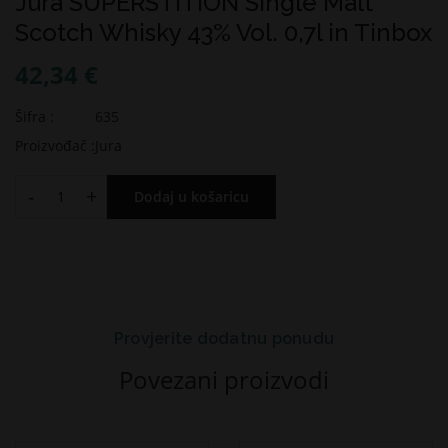
Jura SUPERSTITION Single Malt
Scotch Whisky 43% Vol. 0,7l in Tinbox
42,34 €
Šifra :
635
Proizvođač :
Jura
-
+
Dodaj u košaricu
Provjerite dodatnu ponudu
Povezani proizvodi