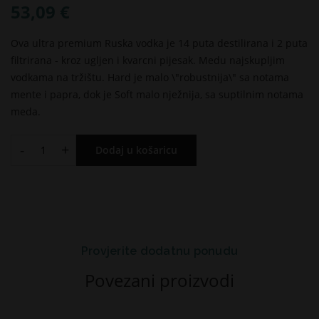
53,09 €
Ova ultra premium Ruska vodka je 14 puta destilirana i 2 puta
filtrirana - kroz ugljen i kvarcni pijesak. Medu najskupljim
vodkama na tržištu. Hard je malo \"robustnija\" sa notama
mente i papra, dok je Soft malo nježnija, sa suptilnim notama
meda.
-
+
Dodaj u košaricu
Provjerite dodatnu ponudu
Povezani proizvodi