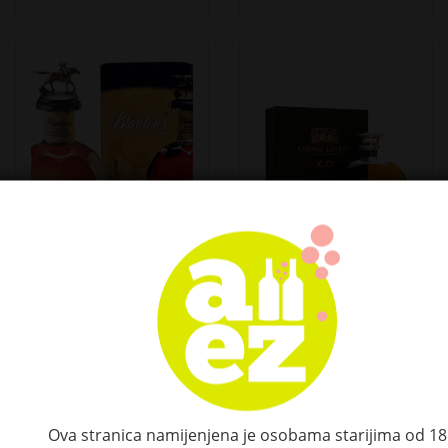
Blanton's The
Cognac Leyrat X.O.
Original Single Barrel
Elite Single Estate
Bourbon Whiskey
Cognac 40% Vol.
46,5% Vol. 0,7l u
0,7l u poklon kutiji
poklon kutiji
169,35 €
Ova stranica namijenjena je osobama starijima od 18
162,00 €