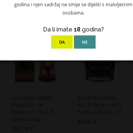
godina i njen sadržaj ne smije se dijeliti s maloljetnim
osobama.
NEDOSTUPAN
NOVO!
Da li imate
18
godina?
DA
NE
Dona Celia Tequila
Botran Ron Añejo
Añejo 100% de
No. 18 Reserva de la
Agave 40% Vol. 0,7l
Familia 40% Vol. 0,7l
u poklon kutiji
48,00 €
106,75 €