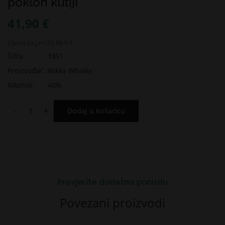
poklon kutiji
41,90 €
Cijena za j.m.:
59,86 €/l
Šifra :
1851
Proizvođač :
Nikka Whisky
Alkohol:
40%
-
+
Dodaj u košaricu
Provjerite dodatnu ponudu
Povezani proizvodi