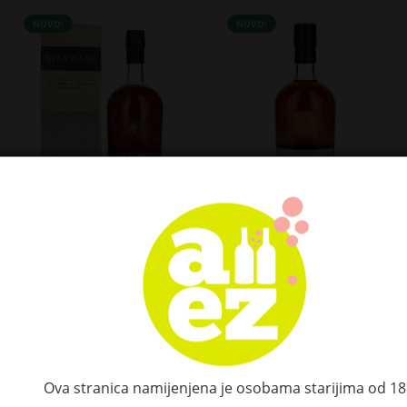
NOVO!
NOVO!
Starward SINGLE
Starward GINGER
BARREL Single Malt
BEER CASK Single
Australian Whisky
Malt Australian
Cherry 2017 48,3%
Whisky 48% Vol. 0,5l
Vol. 0,7l u poklon
78,00 €
kutiji
Ova stranica namijenjena je osobama starijima od 18
116,10 €