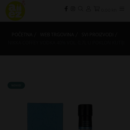
0,00 kn
POČETNA
WEB TRGOVINA
SVI PROIZVODI
NIKKA COFFEY VODKA 40% VOL. 0,7L U POKLON KUTIJI
NOVO!