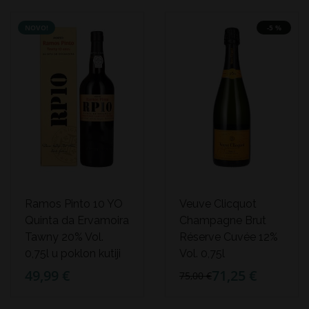
NOVO!
-5 %
Ramos Pinto 10 YO
Veuve Clicquot
Quinta da Ervamoira
Champagne Brut
Tawny 20% Vol.
Réserve Cuvée 12%
0,75l u poklon kutiji
Vol. 0,75l
49,99 €
71,25 €
75,00 €