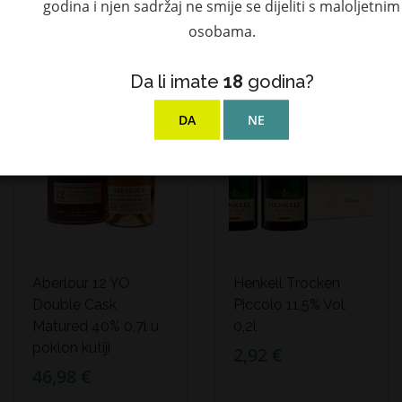
godina i njen sadržaj ne smije se dijeliti s maloljetnim
osobama.
NEDOSTUPAN
Da li imate
18
godina?
DA
NE
Aberlour 12 YO
Henkell Trocken
Double Cask
Piccolo 11,5% Vol.
Matured 40% 0,7l u
0,2l
poklon kutiji
2,92 €
46,98 €