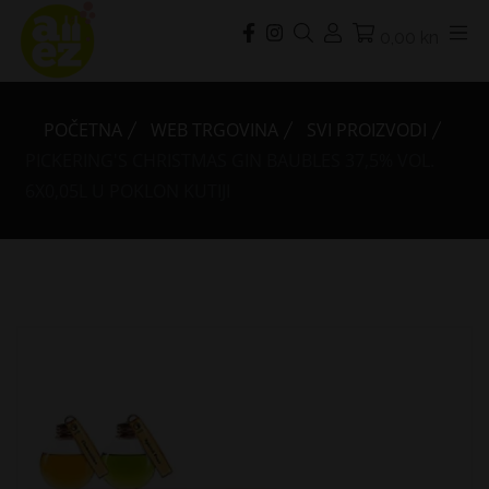
0,00 kn
POČETNA
WEB TRGOVINA
SVI PROIZVODI
PICKERING'S CHRISTMAS GIN BAUBLES 37,5% VOL.
6X0,05L U POKLON KUTIJI