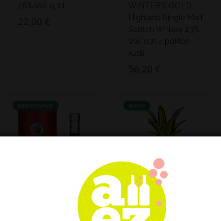
28% Vol. 0,7 l
WINTER'S GOLD
Highland Single Malt
22,00 €
Scotch Whisky 43%
Vol. 0,7l u poklon
kutiji
56,20 €
NEDOSTUPAN!
NOVO!