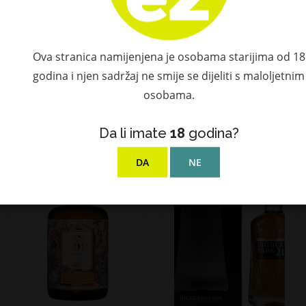
Bunnahabhain
Piñaq COLADA
EIRIGH NA GREINE
Flavored Liqueur
Islay Single Malt
17% Vol. 1l
Ova stranica namijenjena je osobama starijima od 18
Scotch Whisky
50,73 €
godina i njen sadržaj ne smije se dijeliti s maloljetnim
46,3% Vol. 1l u
osobama.
poklon kutiji
67,80 €
Da li imate
18
godina?
DA
NE
NOVO!
-10 %