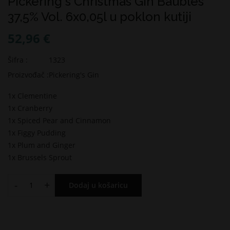
Pickering's Christmas Gin Baubles
37,5% Vol. 6x0,05l u poklon kutiji
52,96 €
Šifra :
1323
Proizvođač :
Pickering's Gin
1x Clementine
1x Cranberry
1x Spiced Pear and Cinnamon
1x Figgy Pudding
1x Plum and Ginger
1x Brussels Sprout
-
+
Dodaj u košaricu