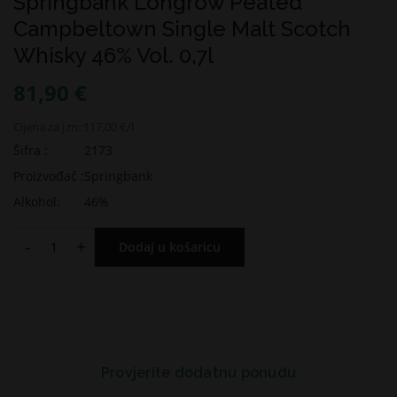
Springbank Longrow Peated
Campbeltown Single Malt Scotch
Whisky 46% Vol. 0,7l
81,90 €
Cijena za j.m.:
117,00 €/l
Šifra :
2173
Proizvođač :
Springbank
Alkohol:
46%
-
+
Dodaj u košaricu
Provjerite dodatnu ponudu