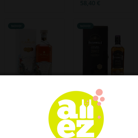
58,40 €
NOVO!
NOVO!
Camus CARIBBEAN
Bushmills THE
EXPEDITION
CAUSEWAY
Cognac 45,3% Vol.
COLLECTION
0,7l u poklon kutiji
Single Malt Cuvée
Casks 2010 54,8%
155,58 €