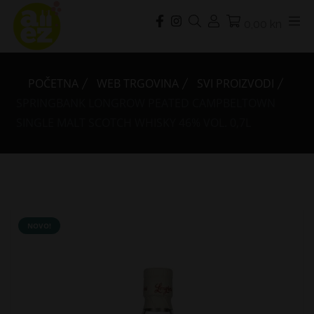
0,00 kn
POČETNA
WEB TRGOVINA
SVI PROIZVODI
SPRINGBANK LONGROW PEATED CAMPBELTOWN
SINGLE MALT SCOTCH WHISKY 46% VOL. 0,7L
NOVO!