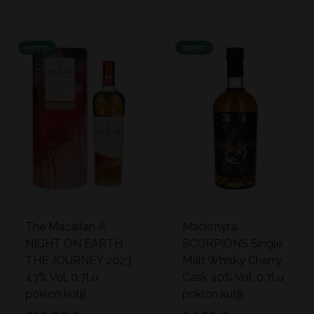
NOVO!
NOVO!
The Macallan A
Mackmyra
NIGHT ON EARTH
SCORPIONS Single
THE JOURNEY 2023
Malt Whisky Cherry
43% Vol. 0,7l u
Cask 40% Vol. 0,7l u
poklon kutiji
poklon kutiji