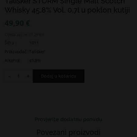
Talisker STORM Single Malt Scotch
Whisky 45,8% Vol. 0,7l u poklon kutiji
49,90 €
Cijena za j.m.:
71,29 €/l
Šifra :
1011
Proizvođač :
Talisker
Alkohol:
45,8%
-
+
Dodaj u košaricu
Provjerite dodatnu ponudu
Povezani proizvodi