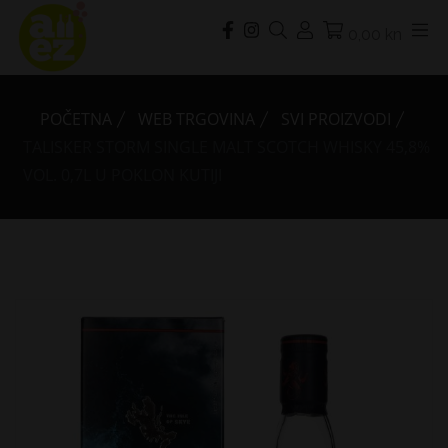
0,00 kn
POČETNA
WEB TRGOVINA
SVI PROIZVODI
TALISKER STORM SINGLE MALT SCOTCH WHISKY 45,8%
VOL. 0,7L U POKLON KUTIJI