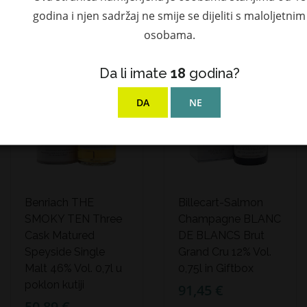
godina i njen sadržaj ne smije se dijeliti s maloljetnim
NEDOSTUPAN
osobama.
Da li imate
18
godina?
DA
NE
Benriach THE
Billecart-Salmon
SMOKY TEN Three
Champagne BLANC
Cask Matured
DE BLANCS Brut
Speyside Single
Grand Cru 12% Vol.
Malt 46% Vol. 0,7l u
0,75l in Giftbox
poklon kutiji
91,45 €
50,89 €