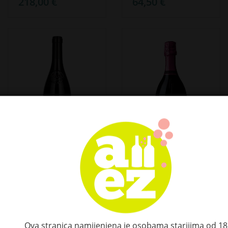
218,00 €
64,50 €
Gaja Barbaresco
LA JARA Spumante
DOCG 2020 14%
Rosé Dolce 0,75 l
Vol. 0,75l
11,95 €
399,00 €
Ova stranica namijenjena je osobama starijima od 18