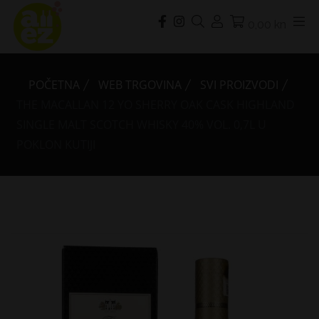
0,00 kn
POČETNA
WEB TRGOVINA
SVI PROIZVODI
THE MACALLAN 12 YO SHERRY OAK CASK HIGHLAND
SINGLE MALT SCOTCH WHISKY 40% VOL. 0,7L U
POKLON KUTIJI