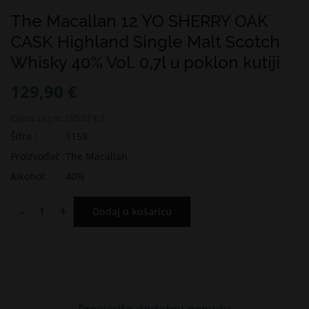
The Macallan 12 YO SHERRY OAK
CASK Highland Single Malt Scotch
Whisky 40% Vol. 0,7l u poklon kutiji
129,90 €
Cijena za j.m.:
185,57 €/l
Šifra :
1158
Proizvođač :
The Macallan
Alkohol:
40%
-
+
Dodaj u košaricu