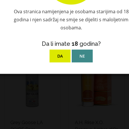
Blended Whisky
1,96 €
Ova stranica namijenjena je osobama starijima od 18
46% Vol. 0,7l u
poklon kutiji
godina i njen sadržaj ne smije se dijeliti s maloljetnim
51,91 €
osobama.
Da li imate
18
godina?
NEDOSTUPAN!
DA
NE
Grey Goose LA
A.H. Riise X.O.