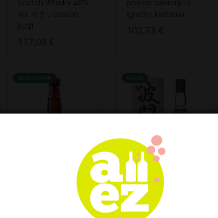
Scotch Whisky 48%
poklon pakiranju s
Vol. 0,7l u poklon
igraćim kartama
kutiji
102,73 €
117,08 €
NEDOSTUPAN
NOVO!
MORITZ Epidor 7,2%
Hatozaki PURE
0,33 l
MALT Japanese