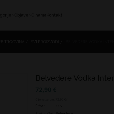
gorije
Objave
O nama
Kontakt
B TRGOVINA
SVI PROIZVODI
BELVEDERE VODKA INTENS
Belvedere Vodka Inten
72,90 €
Cijena za j.m.:
72,90 €/l
Šifra :
116
Proizvođač :
Belvedere