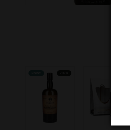
NOVO!
-10 %