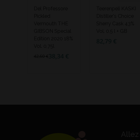
Del Professore
Teerenpeli KASKI
Pickled
Distiller's Choice
Vermouth THE
Sherry Cask 43%
GIBSON Special
Vol. 0,5 l + GB
Edition 2020 18%
82,79 €
Vol. 0,75l
38,34 €
42,60 €
Allez