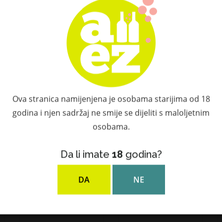
Provjerite dodatnu ponudu
Povezani proizvodi
Ova stranica namijenjena je osobama starijima od 18
godina i njen sadržaj ne smije se dijeliti s maloljetnim
osobama.
NEDOSTUPAN
Da li imate
18
godina?
DA
NE