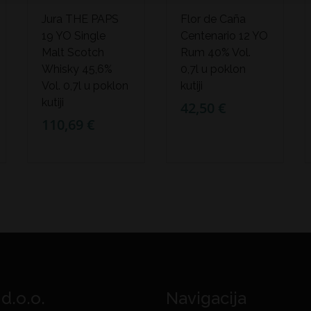
Jura THE PAPS
Flor de Caña
19 YO Single
Centenario 12 YO
Malt Scotch
Rum 40% Vol.
Whisky 45,6%
0,7l u poklon
Vol. 0,7l u poklon
kutiji
kutiji
42,50 €
110,69 €
 d.o.o.
Navigacija