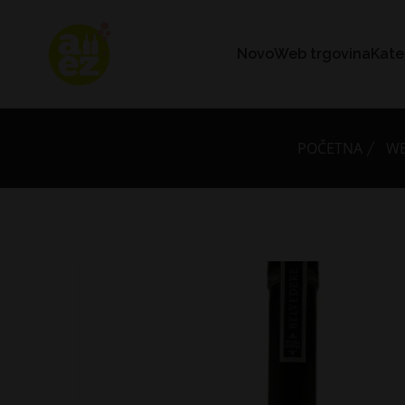
Novo
Web trgovina
Kate
POČETNA
WE