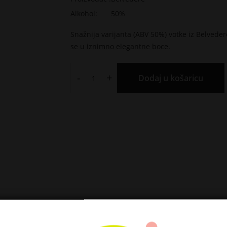
Alkohol:
50%
Snažnija varijanta (ABV 50%) votke iz Belvedere
se u iznimno elegantne boce.
-
+
Dodaj u košaricu