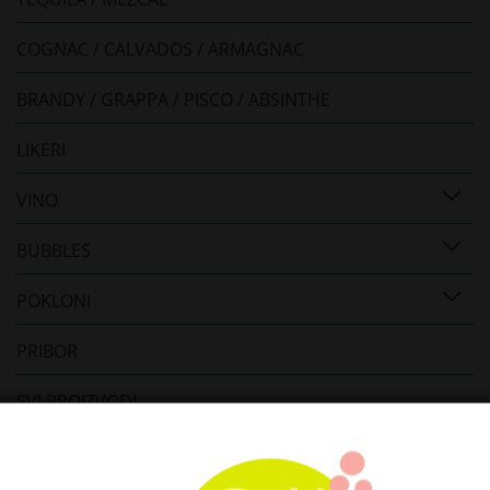
COGNAC / CALVADOS / ARMAGNAC
BRANDY / GRAPPA / PISCO / ABSINTHE
LIKERI
VINO
BUBBLES
POKLONI
PRIBOR
SVI PROIZVODI
VELIKI FORMATI