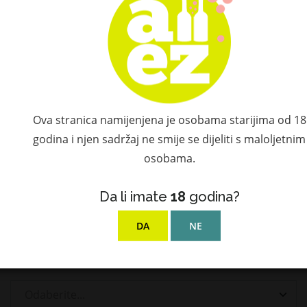
DELIKATESE
OSTALO
TONIC WATER
TASTING SETOVI
Ova stranica namijenjena je osobama starijima od 18
PIVO
godina i njen sadržaj ne smije se dijeliti s maloljetnim
osobama.
RARITETI
Da li imate
18
godina?
NOVO
DA
NE
Proizvođač
Odaberite...