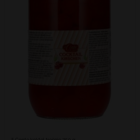
Il Conte koktel trešnje 750 g