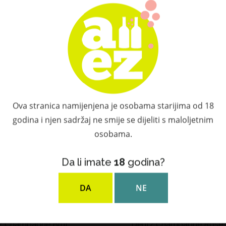
58,27 €
Ova stranica namijenjena je osobama starijima od 18
godina i njen sadržaj ne smije se dijeliti s maloljetnim
osobama.
Da li imate
18
godina?
DA
NE
z Champagne Brut
Deutz Champagne Rosé 