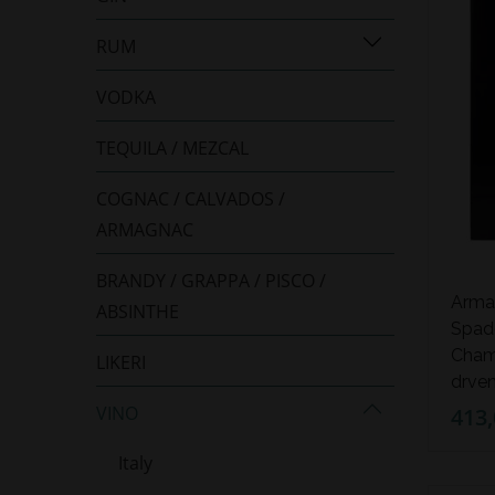
RUM
VODKA
TEQUILA / MEZCAL
COGNAC / CALVADOS /
ARMAGNAC
BRANDY / GRAPPA / PISCO /
Arma
ABSINTHE
Spad
Champ
LIKERI
drven
VINO
413,
Italy