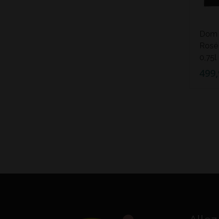
Dom 
Rosé 
0,75l 
499,