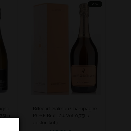
-5 %
agne
Billecart-Salmon Champagne
75l u
ROSÉ Brut 12% Vol. 0,75l u
poklon kutiji