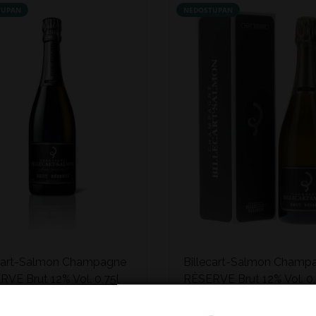
TUPAN
NEDOSTUPAN
ecart-Salmon Champagne
Billecart-Salmon Champ
VE Brut 12% Vol. 0,75l
RÈSERVE Brut 12% Vol. 0,
poklon kutiji
4 €