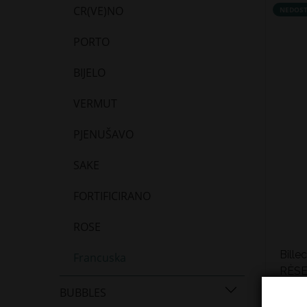
CR(VE)NO
NEDOS
PORTO
BIJELO
VERMUT
PJENUŠAVO
SAKE
FORTIFICIRANO
ROSE
Bill
Francuska
RÈSER
56,9
BUBBLES