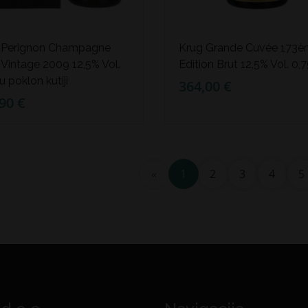
Perignon Champagne
Krug Grande Cuvée 173
Vintage 2009 12,5% Vol.
Edition Brut 12,5% Vol. 0,7
u poklon kutiji
364,00 €
90 €
«
1
2
3
4
5