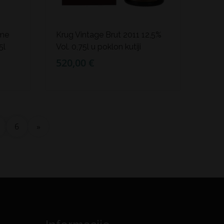
ème
Krug Vintage Brut 2011 12,5%
5l
Vol. 0,75l u poklon kutiji
520,00 €
6
»