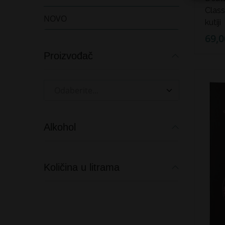
Class
NOVO
kutiji
69,0
Proizvođač
Odaberite...
Alkohol
Količina u litrama