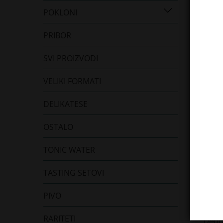
POKLONI
PRIBOR
SVI PROIZVODI
VELIKI FORMATI
DELIKATESE
OSTALO
TONIC WATER
TASTING SETOVI
PIVO
RARITETI
Deut