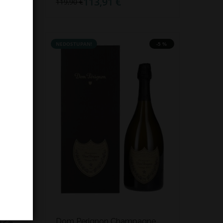
113,91 €
119,90 €
NEDOSTUPAN!
-5 %
12%
Dom Perignon Champagne