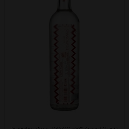
Derrumbes Mezcal OAXACA 100% Agave LOTE 10