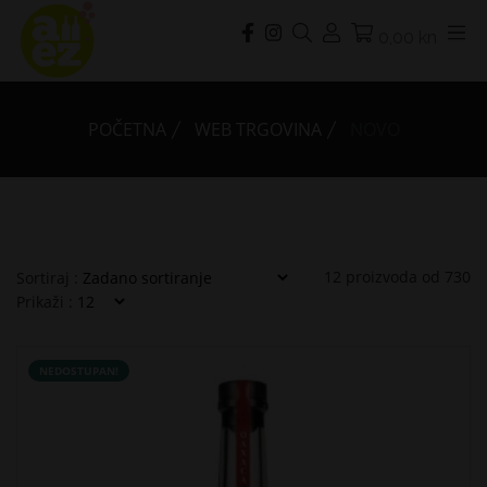
0,00 kn
POČETNA
WEB TRGOVINA
NOVO
12
proizvoda od
730
Sortiraj :
Prikaži :
NEDOSTUPAN!