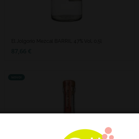
El Jolgorio Mezcal BARRIL 47% Vol. 0,5l
87,66 €
NOVO!