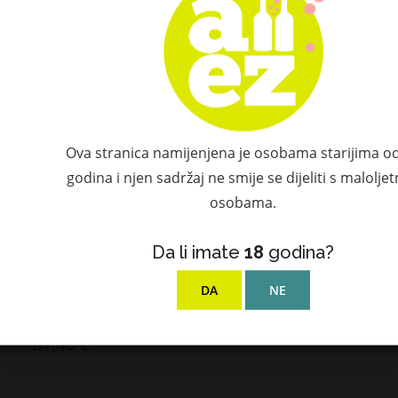
Ova stranica namijenjena je osobama starijima o
godina i njen sadržaj ne smije se dijeliti s malolje
osobama.
Da li imate
18
godina?
DA
NE
Curado Tequila BLANCO Blue Agave 40% Vol. 0,7l
61,46 €