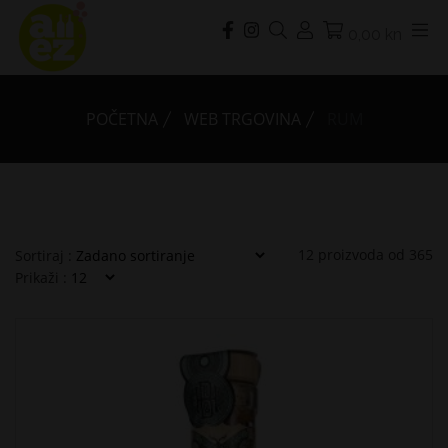
0,00 kn
POČETNA
WEB TRGOVINA
RUM
12
proizvoda od
365
Sortiraj :
Prikaži :