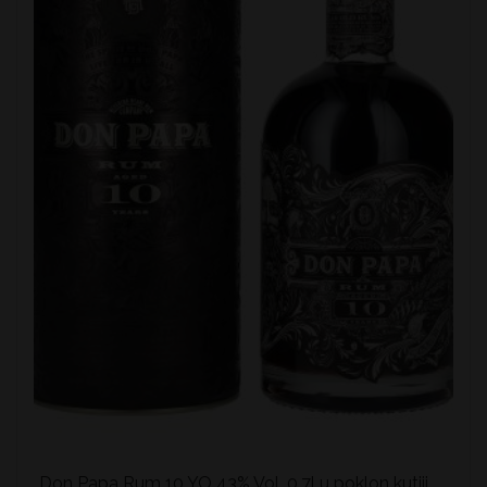
Don Papa Rum 10 YO 43% Vol. 0,7l u poklon kutiji