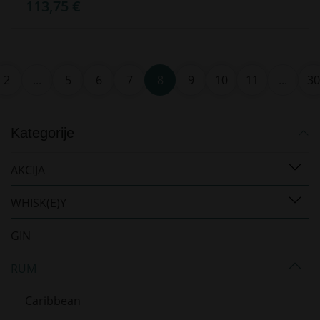
113,75 €
2
...
5
6
7
8
9
10
11
...
30
Kategorije
AKCIJA
WHISK(E)Y
GIN
RUM
Caribbean