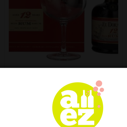
El Dorado 12 YO Finest Demerara Rum 40% Vol.
0,7ll u poklon kutiji sa čašom
46,40 €