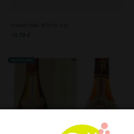
Asbach Uralt 36% Vol. 0,7l
19,78 €
NEDOSTUPAN!