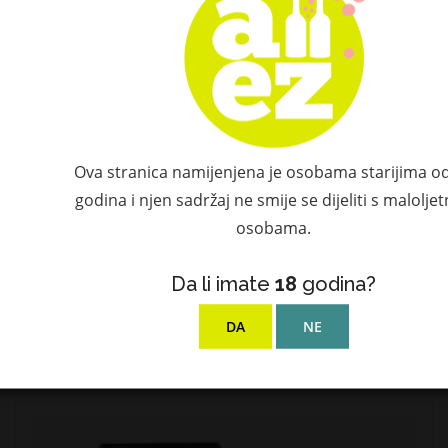
Ova stranica namijenjena je osobama starijima o
godina i njen sadržaj ne smije se dijeliti s malolje
osobama.
Da li imate
18
godina?
Asbach Uralt 36% Vol. 3l
DA
NE
62,18 €