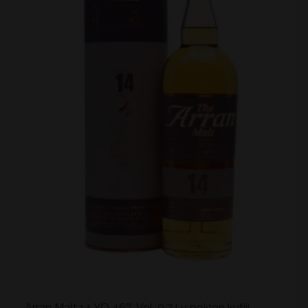
Arran Malt 14 YO 46% Vol. 0,7 l u poklon kutiji