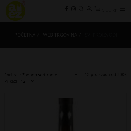
0,00 kn
POČETNA
WEB TRGOVINA
SVI PROIZVODI
12
proizvoda od
2006
Sortiraj :
Prikaži :