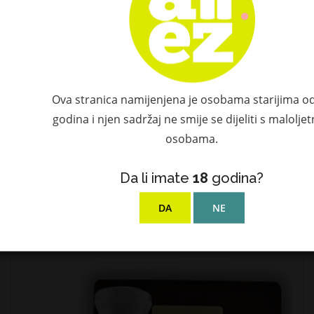
Ova stranica namijenjena je osobama starijima o
godina i njen sadržaj ne smije se dijeliti s malolje
osobama.
Da li imate
18
godina?
Berta Grappa Monpra 40% Vol. 0,7l
40,88 €
DA
NE