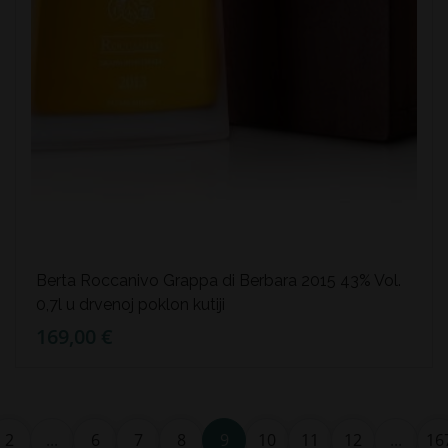
Berta Roccanivo Grappa di Berbara 2015 43% Vol.
0,7l u drvenoj poklon kutiji
169,00 €
2
...
6
7
8
9
10
11
12
...
16