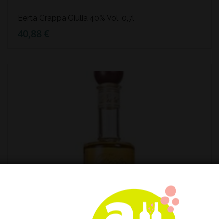
Berta Grappa Giulia 40% Vol. 0,7l
40,88 €