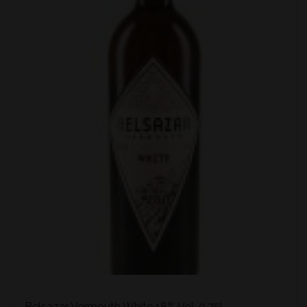
Belsazar Vermouth White 18% Vol. 0,75l