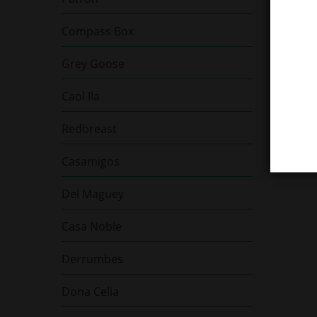
Compass Box
Grey Goose
Caol Ila
Redbreast
Casamigos
Del Maguey
Casa Noble
Derrumbes
Dona Celia