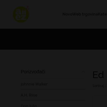
Novo
Web trgovina
Kate
Porizvođači
Ed
Johnnie Walker
Sortiraj :
A.H. Riise
Don Julio