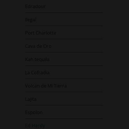
Edradour
Ilegal
Port Charlotte
Cava de Oro
Kah tequila
La Cofradia
Volcan de Mi Tierra
Lajita
Espolon
Ed Hardy