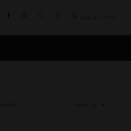
0,00 kn
0,00 €
voda od
1
Prikaži :