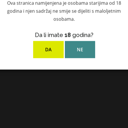
Ova stranica namijenjena je osobama starijima od 18
godina i njen sadržaj ne smije se dijeliti s maloljetnim
osobama.
Da li imate
18
godina?
DA
NE