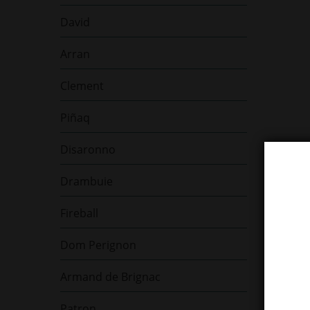
David
Arran
Clement
Piñaq
Disaronno
Drambuie
Fireball
Dom Perignon
Armand de Brignac
Patron