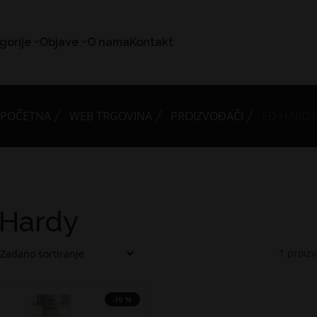
gorije
Objave
O nama
Kontakt
POČETNA
WEB TRGOVINA
PROIZVOĐAČI
ED HARDY
 Hardy
1
proiz
-10 %