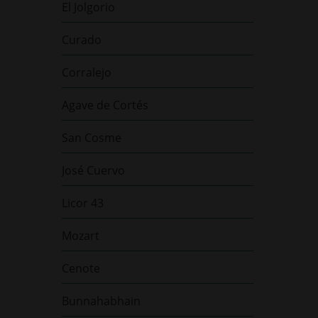
El Jolgorio
Curado
Corralejo
Agave de Cortés
San Cosme
José Cuervo
Licor 43
Mozart
Cenote
Bunnahabhain