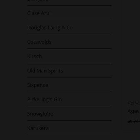
Clase Azul
Douglas Laing & Co
Cotswolds
Kirsch
Old Man Spirits
Sixpence
Pickering's Gin
Ed Ha
Agave
Snowglobe
55,74
Karukera