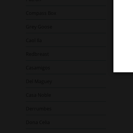
Compass Box
Grey Goose
Caol Ila
Redbreast
Casamigos
Del Maguey
Casa Noble
Derrumbes
Dona Celia