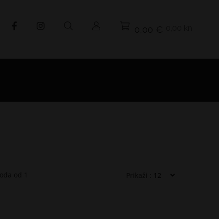
0,00 kn
0,00 €
I
voda od
1
Prikaži :