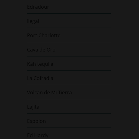
Edradour
Ilegal
Port Charlotte
Cava de Oro
Kah tequila
La Cofradia
Volcan de Mi Tierra
Lajita
Espolon
Ed Hardy