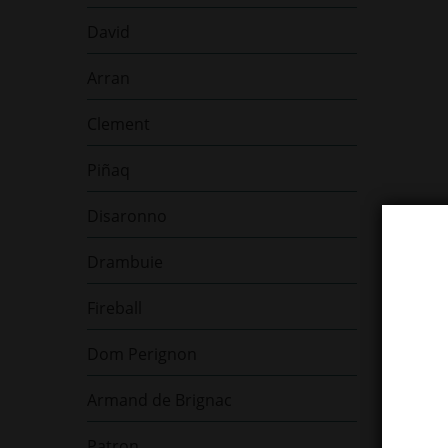
David
Arran
Clement
Piñaq
Disaronno
Drambuie
Fireball
Dom Perignon
Armand de Brignac
Patron