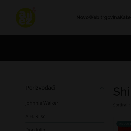
Novo
Web trgovina
Kate
Porizvođači
Shi
Johnnie Walker
Sortiraj :
A.H. Riise
NEDOST
Don Julio