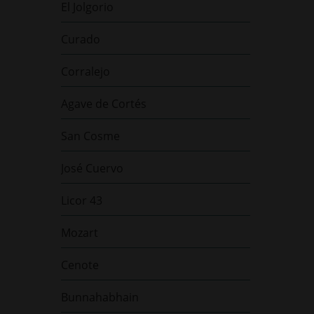
El Jolgorio
Curado
Corralejo
Agave de Cortés
San Cosme
José Cuervo
Licor 43
Mozart
Cenote
Bunnahabhain