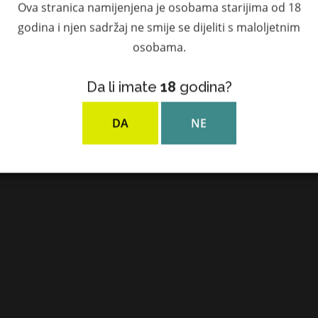
Ova stranica namijenjena je osobama starijima od 18
godina i njen sadržaj ne smije se dijeliti s maloljetnim
osobama.
Da li imate
18
godina?
DA
NE