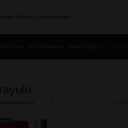
gorije
Objave
O nama
Kontakt
POČETNA
WEB TRGOVINA
PROIZVOĐAČI
SHIRAYUK
rayuki
1
proiz
UPAN!