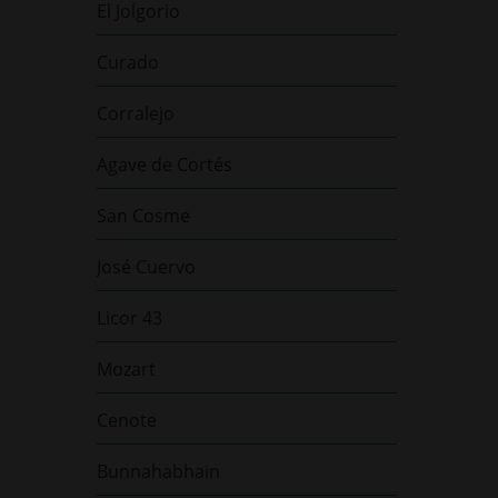
El Jolgorio
Curado
Corralejo
Agave de Cortés
San Cosme
José Cuervo
Licor 43
Mozart
Cenote
Bunnahabhain