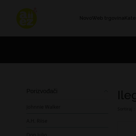
Novo
Web trgovina
Kate
Porizvođači
Ile
Johnnie Walker
Sortiraj :
A.H. Riise
Don Julio