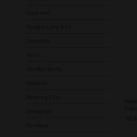
Clase Azul
Douglas Laing & Co
Cotswolds
Kirsch
Old Man Spirits
Sixpence
Pickering's Gin
Ilega
Editi
Snowglobe
78,5
Karukera