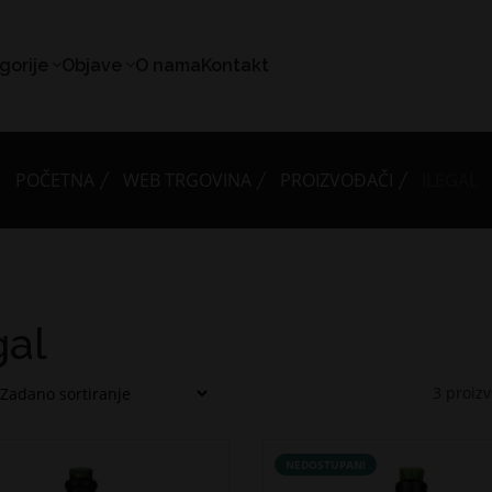
gorije
Objave
O nama
Kontakt
POČETNA
WEB TRGOVINA
PROIZVOĐAČI
ILEGAL
gal
3
proiz
NEDOSTUPAN!