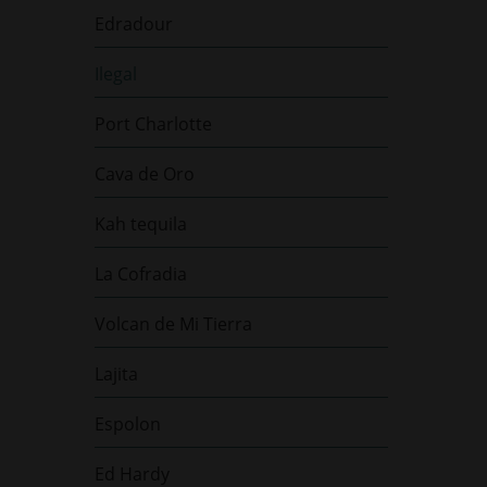
Edradour
Ilegal
Port Charlotte
Cava de Oro
Kah tequila
La Cofradia
Volcan de Mi Tierra
Lajita
Espolon
Ed Hardy