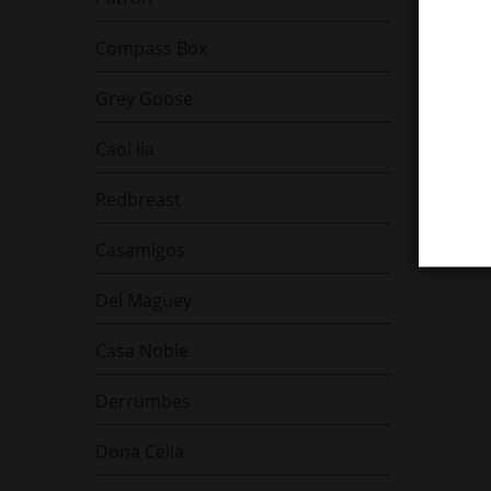
Compass Box
Grey Goose
Caol Ila
Redbreast
Casamigos
Del Maguey
Casa Noble
Derrumbes
Dona Celia