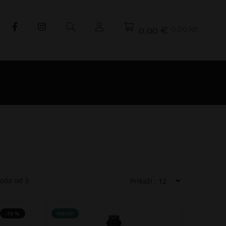
0,00 kn
0,00 €
voda od
3
Prikaži :
-10 %
NOVO!