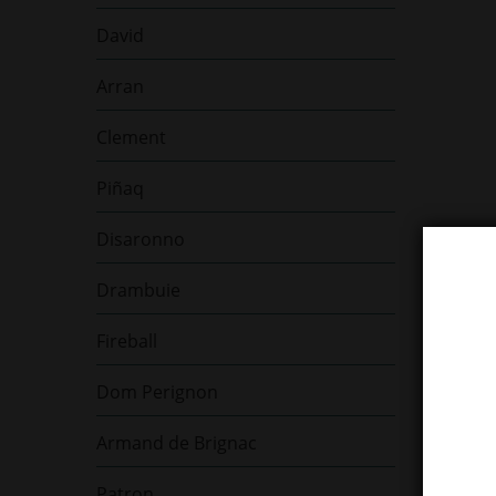
David
Arran
Clement
Piñaq
Disaronno
Drambuie
Fireball
Dom Perignon
Armand de Brignac
Patron