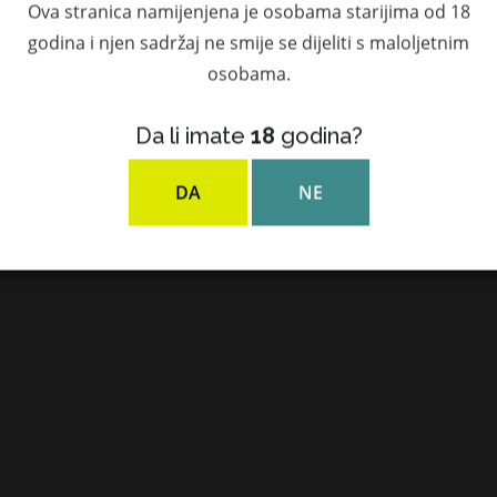
Ova stranica namijenjena je osobama starijima od 18
godina i njen sadržaj ne smije se dijeliti s maloljetnim
osobama.
Da li imate
18
godina?
DA
NE